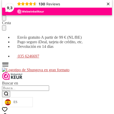
×
130
Reviews
9,3
Seguir
Ir
Cesta
navegando
al
contenido
Envío gratuito A partir de 99 € (NL/BE)
Pago seguro iDeal, tarjeta de crédito, etc.
Devolución en 14 días
035 6246697
Buscar en
ES