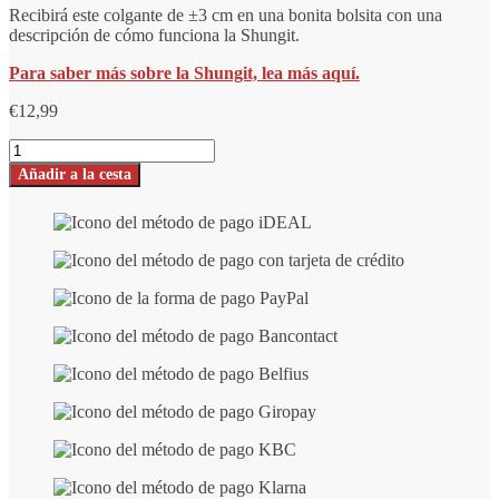
Recibirá este colgante de ±3 cm en una bonita bolsita con una
descripción de cómo funciona la Shungit.
Para saber más sobre la Shungit, lea más aquí.
€
12,99
Colgante
de
Añadir a la cesta
Shungite
Número
de
Obertohn