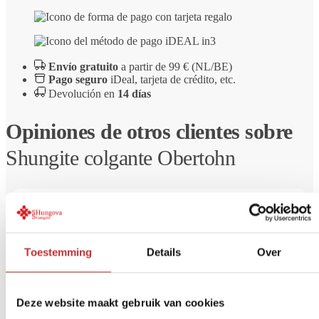
Envío gratuito
a partir de 99 € (NL/BE)
Pago seguro
iDeal, tarjeta de crédito, etc.
Devolución en
14 días
Opiniones de otros clientes sobre
Shungite colgante Obertohn
Puntuación:
5
de 5
Cees Keijzer
Toestemming
Details
Over
Bonito colgante
6 de julio de 2026
Deze website maakt gebruik van cookies