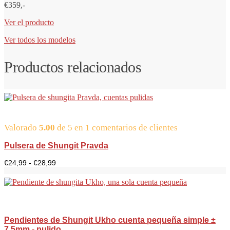
€359,-
Ver el producto
Ver todos los modelos
Productos relacionados
Valorado
5.00
de 5 en
1
comentarios de clientes
Pulsera de Shungit Pravda
Precio:
€
24,99
-
€
28,99
de
24,99
a
28,99
euros
Pendientes de Shungit Ukho cuenta pequeña simple ±
7.5mm - pulido