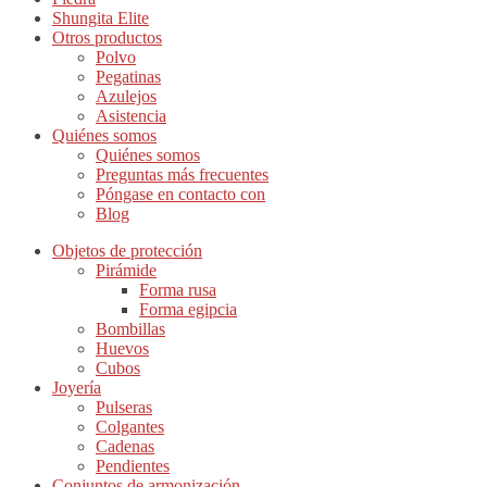
Shungita Elite
Otros productos
Polvo
Pegatinas
Azulejos
Asistencia
Quiénes somos
Quiénes somos
Preguntas más frecuentes
Póngase en contacto con
Blog
Objetos de protección
Pirámide
Forma rusa
Forma egipcia
Bombillas
Huevos
Cubos
Joyería
Pulseras
Colgantes
Cadenas
Pendientes
Conjuntos de armonización