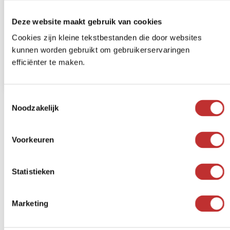
Por favor, infórmenme cuando el artículo vuelva a estar
disponible.
Deze website maakt gebruik van cookies
Cookies zijn kleine tekstbestanden die door websites
Autorizo a que el propietario de la tienda se ponga en
kunnen worden gebruikt om gebruikerservaringen
contacto conmigo
efficiënter te maken.
Toestemmingsselectie
Noodzakelijk
Voorkeuren
Statistieken
Marketing