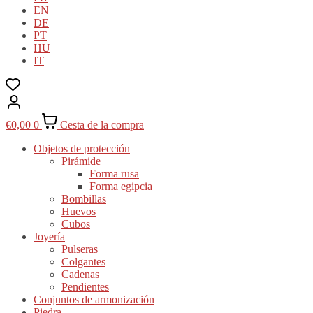
EN
DE
PT
HU
IT
€
0,00
0
Cesta de la compra
Objetos de protección
Pirámide
Forma rusa
Forma egipcia
Bombillas
Huevos
Cubos
Joyería
Pulseras
Colgantes
Cadenas
Pendientes
Conjuntos de armonización
Piedra