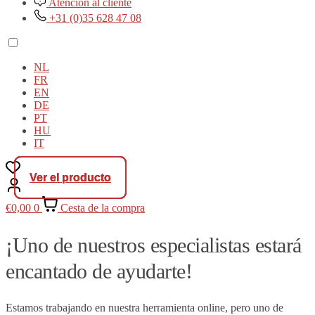
Atención al cliente
+31 (0)35 628 47 08
NL
FR
EN
DE
PT
HU
IT
Ver el producto
Ver el producto
Ver el producto
€
0,00
0
Cesta de la compra
¡Uno de nuestros especialistas estará
encantado de ayudarte!
Estamos trabajando en nuestra herramienta online, pero uno de