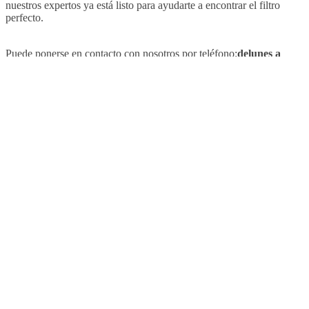
nuestros expertos ya está listo para ayudarte a encontrar el filtro
perfecto.
Puede ponerse en contacto con nosotros por teléfono:
de
lunes a
viernes:
09
:00 - 16:30
035 628 47 08
info@tradeline.nl
Tiempo de envío más largo
Estimado cliente,
Debido a una menor «ocupación por vacaciones», es posible que su
paquete se envíe 1 o 2 días más tarde de lo habitual.
A partir del 5 de enero volveremos a estar a pleno rendimiento.
Por ahora, le deseamos a usted y a todos sus seres queridos una
feliz Nochevieja, con el deseo de que 2026 sea un año fantástico
para todos.