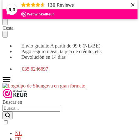
×
130
Reviews
9,3
Seguir
Ir
Cesta
navegando
al
contenido
Envío gratuito A partir de 99 € (NL/BE)
Pago seguro iDeal, tarjeta de crédito, etc.
Devolución en 14 días
035 6246697
Buscar en
NL
FR