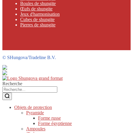
Boules de shungite
Œufs de shungite
Jeux d'harmonisation
Cubes de shungite
Pierres de shungite
©
SHungova/Tradeline B.V.
Recherche
Objets de protection
Pyramide
Forme russe
Forme égyptienne
Ampoules