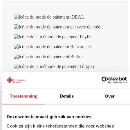
Toestemming
Details
Over
Livraison gratuite à
partir de 99 € (NL/BE)
Deze website maakt gebruik van cookies
Paiement sécurisé
iDeal, carte de crédit, etc.
Cookies zijn kleine tekstbestanden die door websites
Retour dans les
14 jours