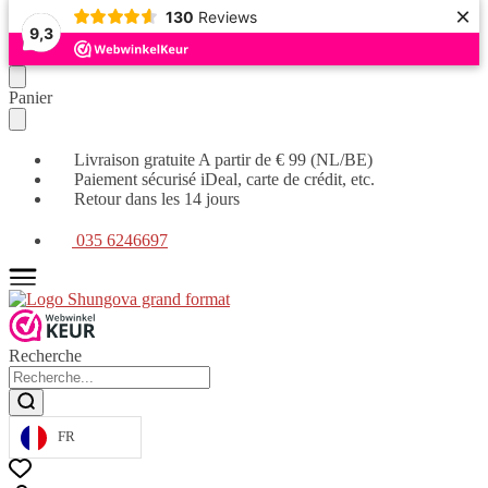
×
130
Reviews
9,3
Continuer
Skip
Panier
la
to
navigation
main
content
Livraison gratuite A partir de € 99 (NL/BE)
Paiement sécurisé iDeal, carte de crédit, etc.
Retour dans les 14 jours
035 6246697
Recherche
FR