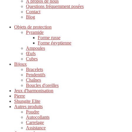
A propos de nous
Questions fréquemment posées
Contact
Blog
Objets de protection
Pyramide
Forme russe
Forme égyptienne
Ampoules
Œufs
Cubes
Bijoux
Bracelets
Pendentifs
Chaînes
Boucles d'oreilles
Jeux d'harmonisation
Pierre
Shungite Elite
Autres produits
Poudre
Autocollants
Carrelage
Assistance