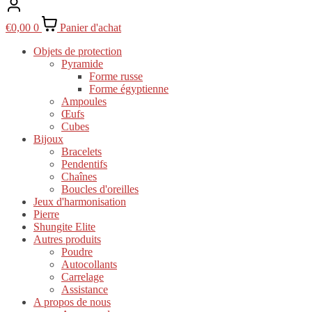
€
0,00
0
Panier d'achat
Objets de protection
Pyramide
Forme russe
Forme égyptienne
Ampoules
Œufs
Cubes
Bijoux
Bracelets
Pendentifs
Chaînes
Boucles d'oreilles
Jeux d'harmonisation
Pierre
Shungite Elite
Autres produits
Poudre
Autocollants
Carrelage
Assistance
A propos de nous