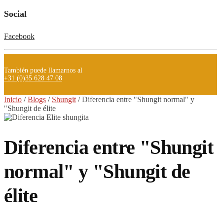
Social
Facebook
También puede llamarnos al
+31 (0)35 628 47 08
Inicio
/
Blogs
/
Shungit
/
Diferencia entre "Shungit normal" y
"Shungit de élite
Diferencia entre "Shungit
normal" y "Shungit de
élite