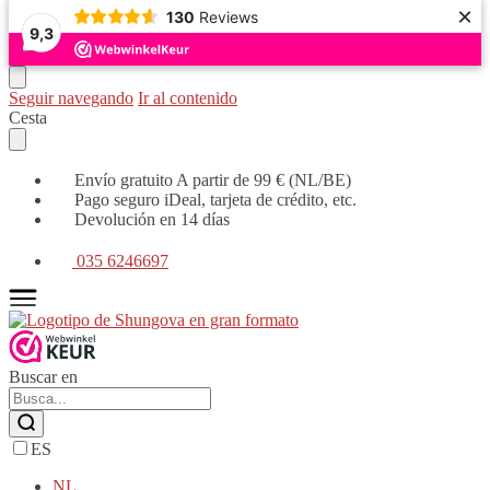
×
130
Reviews
9,3
Seguir navegando
Ir al contenido
Cesta
Envío gratuito A partir de 99 € (NL/BE)
Pago seguro iDeal, tarjeta de crédito, etc.
Devolución en 14 días
035 6246697
Buscar en
ES
NL