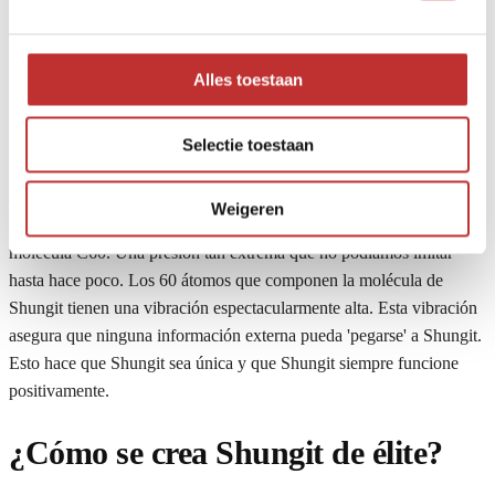
Imagine un gran trozo de carbono (que solía ser Shungite) viajando
a través de todo tipo de universos durante 100.000 millones de años
Alles toestaan
en tiempo terrestre. El trozo está expuesto a condiciones extremas.
Alta presión, tormentas eléctricas, impactos de otros trozos de
estrellas extintas o planetas que han explotado. Además, el gran
Selectie toestaan
trozo de Shungit habrá pasado por agujeros negros y espacios
atemporales. Pero también tuvo que enfrentarse a cosas que (aún) no
Weigeren
podemos nombrar. Bajo la más intensa alta presión, se formó la
molécula C60. Una presión tan extrema que no podíamos imitar
hasta hace poco. Los 60 átomos que componen la molécula de
Shungit tienen una vibración espectacularmente alta. Esta vibración
asegura que ninguna información externa pueda 'pegarse' a Shungit.
Esto hace que Shungit sea única y que Shungit siempre funcione
positivamente.
¿Cómo se crea Shungit de élite?