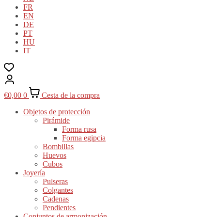
FR
EN
DE
PT
HU
IT
€
0,00
0
Cesta de la compra
Objetos de protección
Pirámide
Forma rusa
Forma egipcia
Bombillas
Huevos
Cubos
Joyería
Pulseras
Colgantes
Cadenas
Pendientes
Conjuntos de armonización