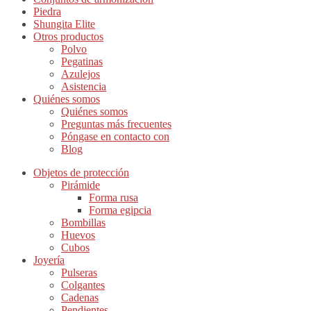
Piedra
Shungita Elite
Otros productos
Polvo
Pegatinas
Azulejos
Asistencia
Quiénes somos
Quiénes somos
Preguntas más frecuentes
Póngase en contacto con
Blog
Objetos de protección
Pirámide
Forma rusa
Forma egipcia
Bombillas
Huevos
Cubos
Joyería
Pulseras
Colgantes
Cadenas
Pendientes