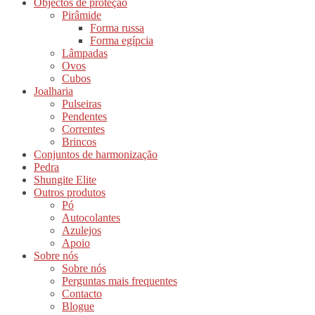
Objectos de proteção
Pirâmide
Forma russa
Forma egípcia
Lâmpadas
Ovos
Cubos
Joalharia
Pulseiras
Pendentes
Correntes
Brincos
Conjuntos de harmonização
Pedra
Shungite Elite
Outros produtos
Pó
Autocolantes
Azulejos
Apoio
Sobre nós
Sobre nós
Perguntas mais frequentes
Contacto
Blogue