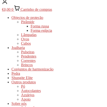
€
0,00
0
Carrinho de compras
Objectos de proteção
Pirâmide
Forma russa
Forma egípcia
Lâmpadas
Ovos
Cubos
Joalharia
Pulseiras
Pendentes
Correntes
Brincos
Conjuntos de harmonização
Pedra
Shungite Elite
Outros produtos
Pó
Autocolantes
Azulejos
Apoio
Sobre nós