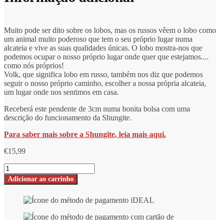
Muito pode ser dito sobre os lobos, mas os russos vêem o lobo como
um animal muito poderoso que tem o seu próprio lugar numa
alcateia e vive as suas qualidades únicas. O lobo mostra-nos que
podemos ocupar o nosso próprio lugar onde quer que estejamos....
como nós próprios!
Volk, que significa lobo em russo, também nos diz que podemos
seguir o nosso próprio caminho, escolher a nossa própria alcateia,
um lugar onde nos sentimos em casa.
Receberá este pendente de 3cm numa bonita bolsa com uma
descrição do funcionamento da Shungite.
Para saber mais sobre a Shungite, leia mais aqui.
€
15,99
Pingente
de
Adicionar ao carrinho
shungite
Volk
redondo
-