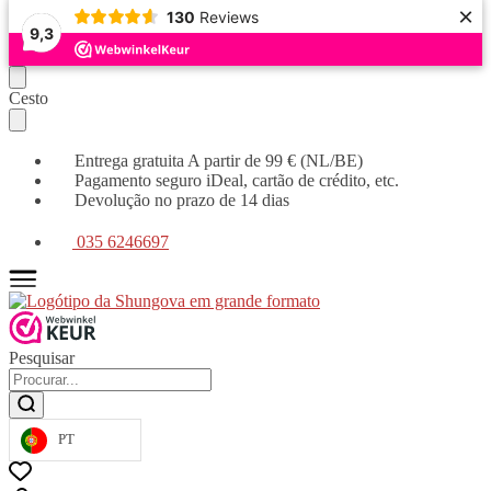
×
130
Reviews
9,3
Continuar
Saltar
Cesto
a
para
navegar
o
conteúdo
Entrega gratuita A partir de 99 € (NL/BE)
Pagamento seguro iDeal, cartão de crédito, etc.
Devolução no prazo de 14 dias
035 6246697
Pesquisar
PT