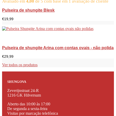
Avaliado em
4,00
de 5 com base em
1
avaliação de cliente
Pulseira de shungite Blesk
€
19,99
Pulseira de shungite Arina com contas ovais - não polida
€
29,99
Ver todos os produtos
SHUNGOVA
Zeverijnstraat 24-R
1216 GK Hilversum
Aberto das 10:00 às 17:00
De segunda a sexta-feira
Visitas por marcação telefónica