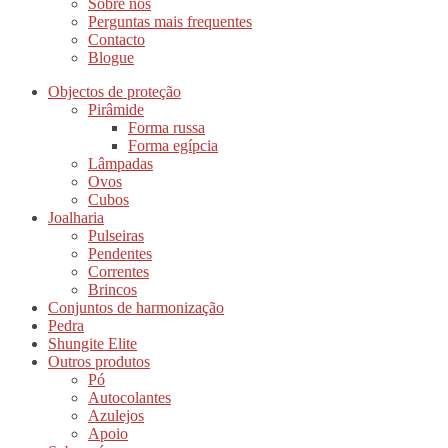
Sobre nós
Perguntas mais frequentes
Contacto
Blogue
Objectos de proteção
Pirâmide
Forma russa
Forma egípcia
Lâmpadas
Ovos
Cubos
Joalharia
Pulseiras
Pendentes
Correntes
Brincos
Conjuntos de harmonização
Pedra
Shungite Elite
Outros produtos
Pó
Autocolantes
Azulejos
Apoio