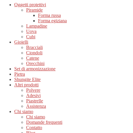
Oggetti protettivi
Piramide
Forma russa
Forma egiziana
Lampadine
Uova
Cubi
Gioielli
Bracciali
Ciondoli
Catene
Orecchini
Set di armonizzazione
Pietra
Shungite Elite
Altri prodotti
Polvere
Adesivi
Piastrelle
Assistenza
Chi siamo
Chi siamo
Domande frequenti
Contatto
Blog