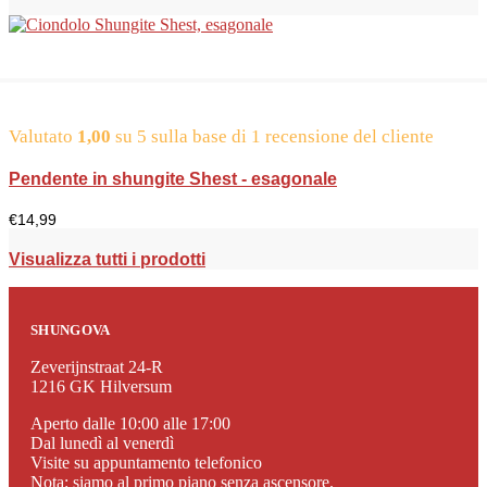
Valutato
1,00
su 5 sulla base di
1
recensione del cliente
Pendente in shungite Shest - esagonale
€
14,99
Visualizza tutti i prodotti
SHUNGOVA
Zeverijnstraat 24-R
1216 GK Hilversum
Aperto dalle 10:00 alle 17:00
Dal lunedì al venerdì
Visite su appuntamento telefonico
Nota: siamo al primo piano senza ascensore.