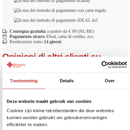
Consegna gratuita
a partire da € 99 (NL/BE)
Pagamento sicuro
iDeal, carta di credito, ecc.
Restituzione entro
14 giorni
Opinioni di altri clienti su
Bracciale di shungite Arina con
perline ovali - non lucidato
Toestemming
Details
Over
Sii il primo a recensire questo prodotto
Deze website maakt gebruik van cookies
Le recensioni sono chiuse.
Cookies zijn kleine tekstbestanden die door websites
Conoscete già i nostri filtri per
kunnen worden gebruikt om gebruikerservaringen
efficiënter te maken.
l'acqua?