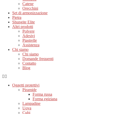
Catene
Orecchini
Set di armonizzazione
Pietra
Shungite Elite
Altri prodotti
Polvere
Adesivi
Piastrelle
Assistenza
Chi siamo
Chi siamo
Domande frequenti
Contatto
Blog
Oggetti protettivi
Piramide
Forma russa
Forma egiziana
Lampadine
Uova
Cubi