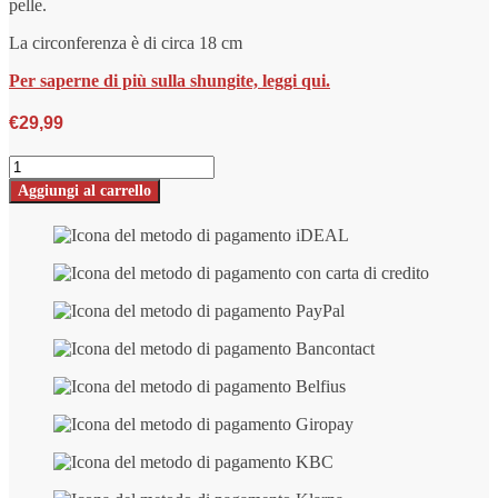
pelle.
La circonferenza è di circa 18 cm
Per saperne di più sulla shungite, leggi qui.
€
29,99
Bracciale
in
Aggiungi al carrello
shungite
Arina
con
perle
di
forma
ovale
-
numero
non
lucido