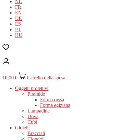
NL
FR
EN
DE
ES
PT
HU
€
0,00
0
Carrello della spesa
Oggetti protettivi
Piramide
Forma russa
Forma egiziana
Lampadine
Uova
Cubi
Gioielli
Bracciali
Ciondoli