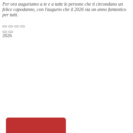
Per ora auguriamo a te e a tutte le persone che ti circondano un
felice capodanno, con l'augurio che il 2026 sia un anno fantastico
per tutti.
2026
Visualizza il prodotto
Visualizza il prodotto
Visualizza il prodotto