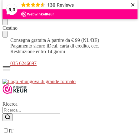
×
130
Reviews
9,3
Continua
Vai
Cestino
la
al
navigazione
contenuto
Consegna gratuita A partire da € 99 (NL/BE)
Pagamento sicuro iDeal, carta di credito, ecc.
Restituzione entro 14 giorni
035 6246697
Ricerca
IT