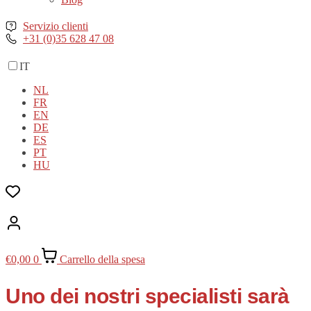
Servizio clienti
+31 (0)35 628 47 08
IT
NL
FR
EN
DE
ES
PT
HU
€
0,00
0
Carrello della spesa
Uno dei nostri specialisti sarà