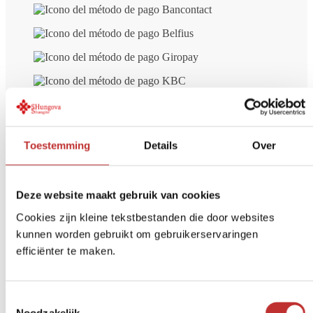
plata
número
Toestemming
Details
Over
Envío gratuito
a partir de 99 € (NL/BE)
Pago seguro
iDeal, tarjeta de crédito, etc.
Deze website maakt gebruik van cookies
Devolución en
14 días
Cookies zijn kleine tekstbestanden die door websites
kunnen worden gebruikt om gebruikerservaringen
Opiniones de otros clientes sobre
efficiënter te maken.
Pulsera de Shungit Almaz con
Howlita (facetada) y cuentas de Plata
Toestemmingsselectie
Noodzakelijk