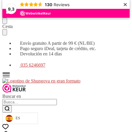
×
130
Reviews
9,3
Seguir
Ir
Cesta
navegando
al
contenido
Envío gratuito A partir de 99 € (NL/BE)
Pago seguro iDeal, tarjeta de crédito, etc.
Devolución en 14 días
035 6246697
Buscar en
ES