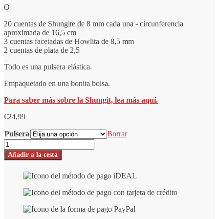
O
20 cuentas de Shungite de 8 mm cada una - circunferencia
aproximada de 16,5 cm
3 cuentas facetadas de Howlita de 8,5 mm
2 cuentas de plata de 2,5
Todo es una pulsera elástica.
Empaquetado en una bonita bolsa.
Para saber más sobre la Shungit, lea más aquí.
€
24,99
Pulsera
Borrar
Shungite
pulsera
Añadir a la cesta
Almaz
con
Howlite
(facetas)
y
cuentas
de