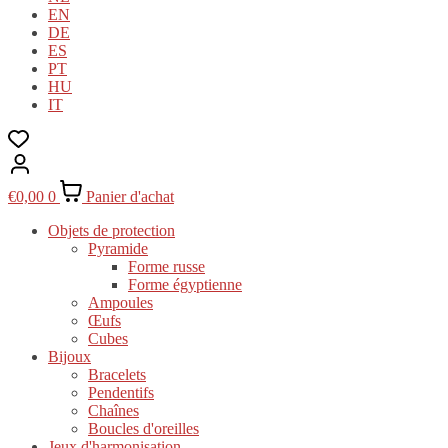
EN
DE
ES
PT
HU
IT
€
0,00
0
Panier d'achat
Objets de protection
Pyramide
Forme russe
Forme égyptienne
Ampoules
Œufs
Cubes
Bijoux
Bracelets
Pendentifs
Chaînes
Boucles d'oreilles
Jeux d'harmonisation