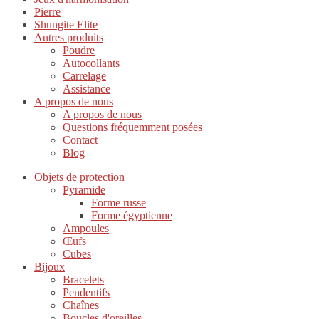
Pierre
Shungite Elite
Autres produits
Poudre
Autocollants
Carrelage
Assistance
A propos de nous
A propos de nous
Questions fréquemment posées
Contact
Blog
Objets de protection
Pyramide
Forme russe
Forme égyptienne
Ampoules
Œufs
Cubes
Bijoux
Bracelets
Pendentifs
Chaînes
Boucles d'oreilles