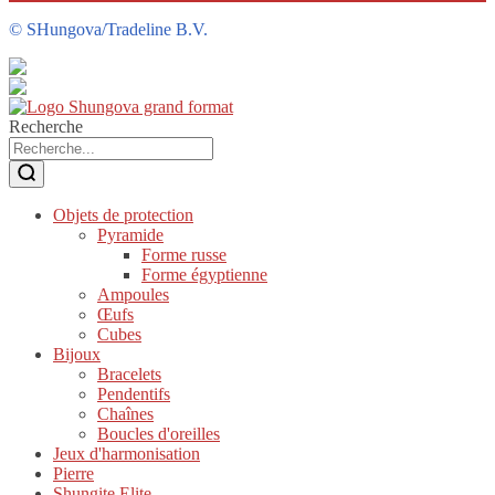
©
SHungova/Tradeline B.V.
Recherche
Objets de protection
Pyramide
Forme russe
Forme égyptienne
Ampoules
Œufs
Cubes
Bijoux
Bracelets
Pendentifs
Chaînes
Boucles d'oreilles
Jeux d'harmonisation
Pierre
Shungite Elite