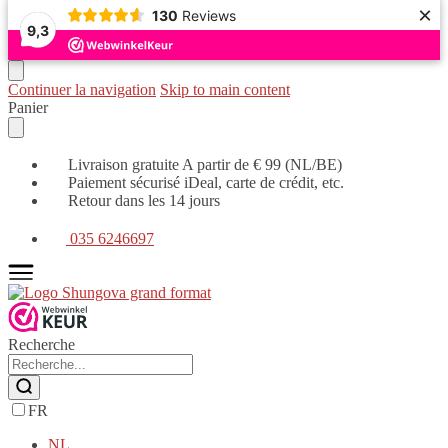
×
130
Reviews
9,3
Continuer la navigation
Skip to main content
Panier
Livraison gratuite A partir de € 99 (NL/BE)
Paiement sécurisé iDeal, carte de crédit, etc.
Retour dans les 14 jours
035 6246697
Recherche
FR
NL